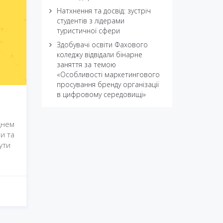
Натхнення та досвід: зустріч
студентів з лідерами
туристичної сфери
Здобувачі освіти Фахового
коледжу відвідали бінарне
заняття за темою
«Особливості маркетингового
просування бренду організації
в цифровому середовищі»
днем
и та
ути