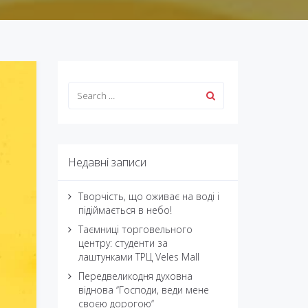
Недавні записи
Творчість, що оживає на воді і
підіймається в небо!
Таємниці торговельного
центру: студенти за
лаштунками ТРЦ Veles Mall
Передвеликодня духовна
віднова ʼʼГосподи, веди мене
своєю дорогоюʼʼ