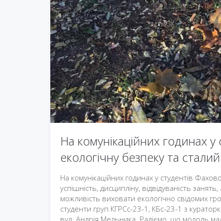
На комунікаційних годинах у
екологічну безпеку та стали
На комунікаційних годинах у студентів Фахов
успішність, дисципліну, відвідуваність занять
можливість виховати екологічно свідомих гро
студенти груп КГРСс-23-1, КБс-23-1 з курато
вул. Андрія Мельника. Радіємо, що молодь м