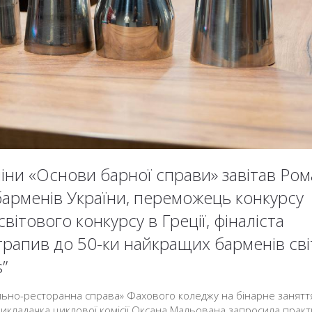
ліни «Основи барної справи» завітав Ро
 барменів України, переможець конкурсу
світового конкурсу в Греції, фіналіста
трапив до 50-ки найкращих барменів сві
s”
ельно-ресторанна справа» Фахового коледжу на бінарне занятт
икладачка циклової комісії Оксана Мальована запросила практ