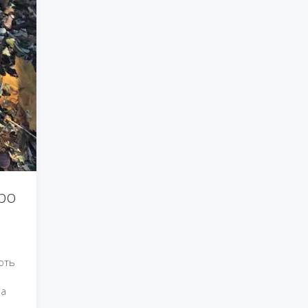
ро
ають
на