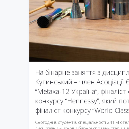
На бінарне заняття з дисцип
Кутинський – член Асоціації
“Metaxa-12 Україна”, фіналіст 
конкурсу “Hennessy”, який по
фіналіст конкурсу “World Clas
Сьогодні в студентів спеціальності 241 «Гот
дисципліни «Основи барної справи» старша в