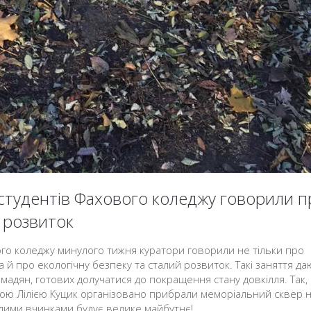
 студентів Фахового коледжу говорили п
й розвиток
ого коледжу минулого тижня куратори говорили не тільки про
, а й про екологічну безпеку та сталий розвиток. Такі заняття д
мадян, готових долучатися до покращення стану довкілля. Так,
ркою Лілією Куцик організовано прибрали меморіальний сквер 
алими вчинками будує велике майбутнє!