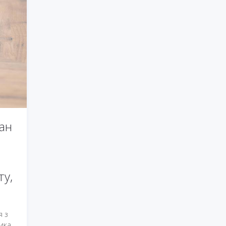
ман
ту,
я з
ика