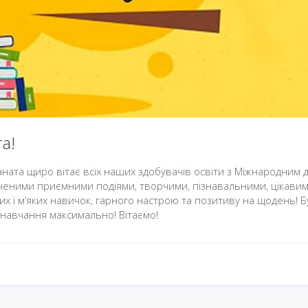
а!
ната щиро вітає всіх наших здобувачів освіти з Міжнародним 
иченими приємними подіями, творчими, пізнавальними, цікавим
 і м’яких навичок, гарного настрою та позитиву на щодень! Б
 навчання максимально! Вітаємо!