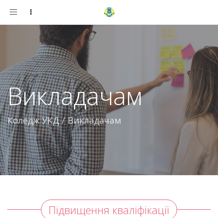
Toggle
navigation
Викладачам
Коледж УКД
/
Викладачам
Підвищення кваліфікації