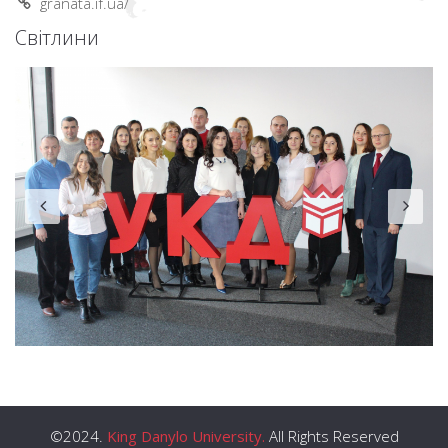
granata.if.ua/
Світлини
©2024.
King Danylo University.
All Rights Reserved