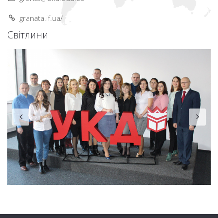
granata.if.ua/
Світлини