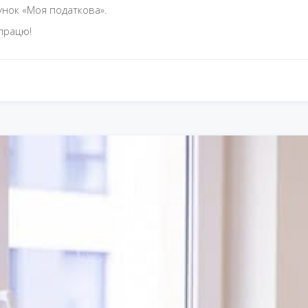
унок «Моя податкова».
впрацю!