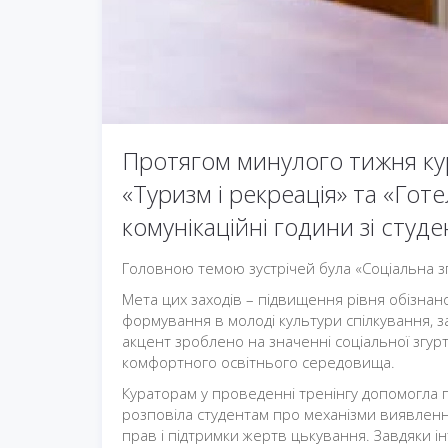
Протягом минулого тижня ку
«Туризм і рекреація» та «Го
комунікаційні години зі студ
Головною темою зустрічей була «Соціальна згу
Мета цих заходів – підвищення рівня обізнанос
формування в молоді культури спілкування, з
акцент зроблено на значенні соціальної згу
комфортного освітнього середовища.
Кураторам у проведенні тренінгу допомогла п
розповіла студентам про механізми виявлення 
прав і підтримки жертв цькування. Завдяки 