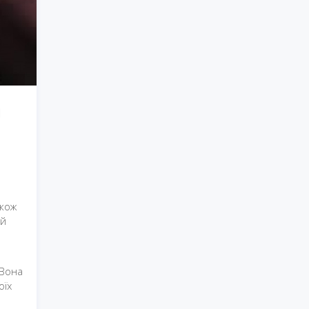
й
акож
ий
 Вона
оїх