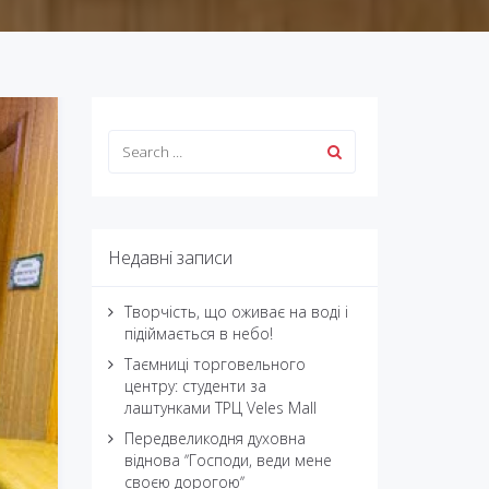
Недавні записи
Творчість, що оживає на воді і
підіймається в небо!
Таємниці торговельного
центру: студенти за
лаштунками ТРЦ Veles Mall
Передвеликодня духовна
віднова ʼʼГосподи, веди мене
своєю дорогоюʼʼ