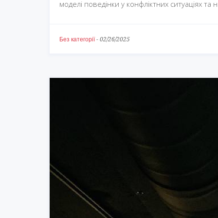
моделі поведінки у конфліктних ситуаціях та 
Без категорії
-
02/26/2025