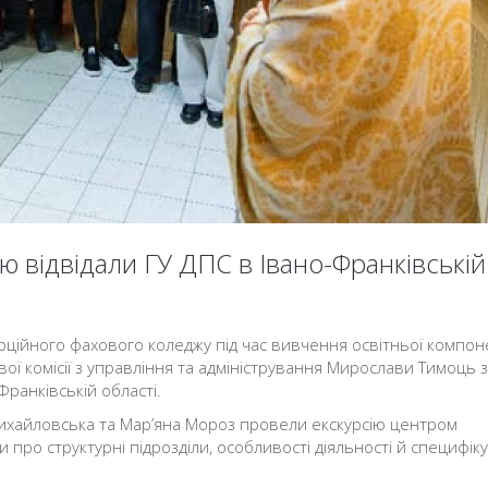
 відвідали ГУ ДПС в Івано-Франківській
рційного фахового коледжу під час вивчення освітньої компо
ої комісії з управління та адміністрування Мирослави Тимоць з
ранківській області.
ихайловська та Мар’яна Мороз провели екскурсію центром
 про структурні підрозділи, особливості діяльності й специфіку