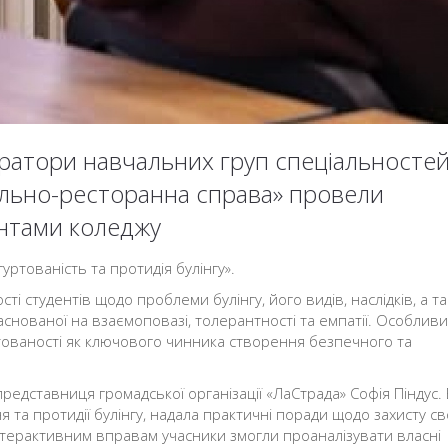
ратори навчальних груп спеціальносте
тельно-ресторанна справа» провели
ентами коледжу
ртованість та протидія булінгу».
ті студентів щодо проблеми булінгу, його видів, наслідків, а т
аснованої на взаємоповазі, толерантності та емпатії. Особлив
ртованості як ключового чинника створення безпечного та
редставниця громадської організації «ЛаСтрада» Софія Піндус.
та протидії булінгу, надала практичні поради щодо захисту св
інтерактивним вправам учасники змогли проаналізувати власні