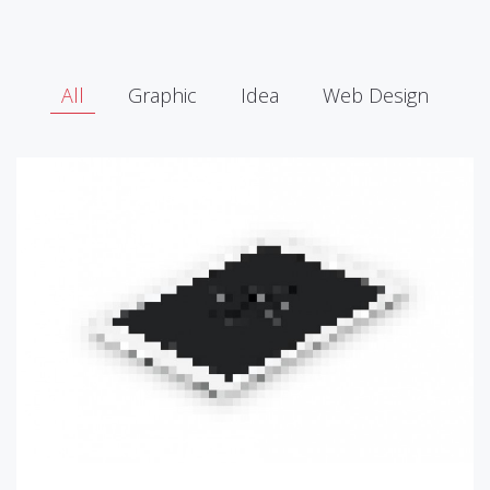
All
Graphic
Idea
Web Design