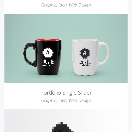
Graphic
,
Idea
,
Web Design
Portfolio Single Slider
Graphic
,
Idea
,
Web Design