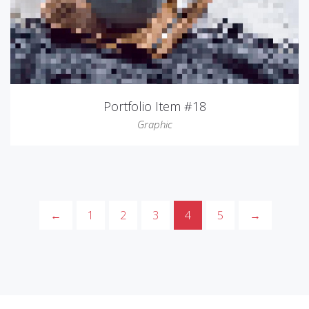
Portfolio Item #18
Graphic
←
1
2
3
4
5
→