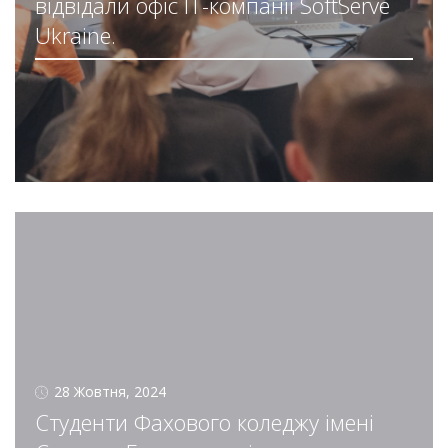
відвідали офіс ІТ-компанії SoftServe
Ukraine.
28 Жовтня, 2024
Студенти Фахового коледжу імені