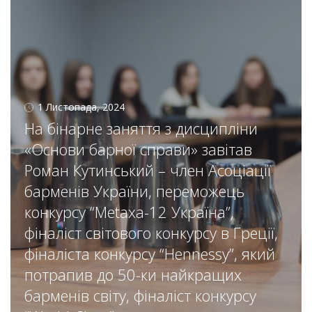
1 Листопада, 2024
На бінарне заняття з дисципліни
«Основи барної справи» завітав
Роман Кутинський – член Асоціації
барменів України, переможець
конкурсу “Metaxa-12 Україна”,
фіналіст світового конкурсу в Греції,
фіналіста конкурсу “Hennessy”, який
потрапив до 50-ки найкращих
барменів світу, фіналіст конкурсу