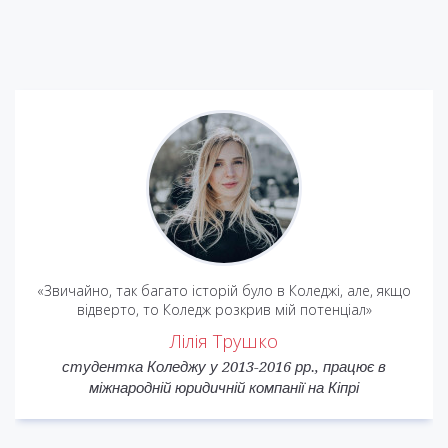
«Для мене коледж, ніби міст з дитинства у доросле
життя, час становлення мене як особистості, час
прийняття важливих рішень, старт формування себе як
юриста. Саме у коледжі я зустріла людей, з якими досі іду
в ногу в житті»
Адріана Бзова
студентка Коледжу 2013–2016 рр., магістрантка
Національного університету «Києво-Могилянська