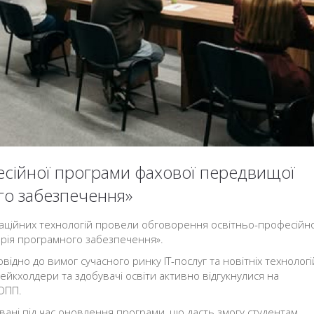
сійної програми фахової передвищої
го забезпечення»
рмаційних технологій провели обговорення освітньо-професійно
ерія програмного забезпечення».
відно до вимог сучасного ринку ІТ-послуг та новітніх технологі
йкхолдери та здобувачі освіти активно відгукнулися на
ОПП.
овані під час оновлення програми, що дасть змогу студентам