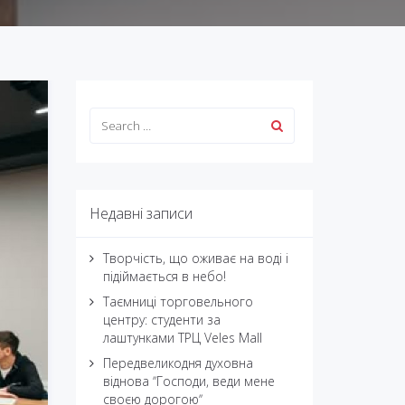
Недавні записи
Творчість, що оживає на воді і
підіймається в небо!
Таємниці торговельного
центру: студенти за
лаштунками ТРЦ Veles Mall
Передвеликодня духовна
віднова ʼʼГосподи, веди мене
своєю дорогоюʼʼ