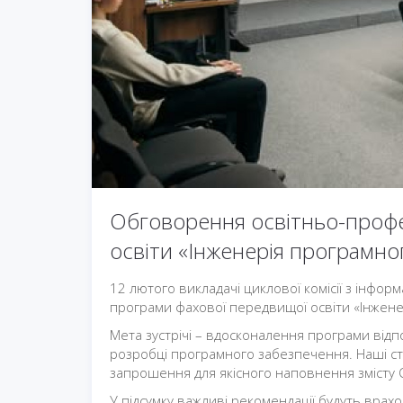
Обговорення освітньо-профе
освіти «Інженерія програмно
12 лютого викладачі циклової комісії з інфо
програми фахової передвищої освіти «Інжен
Мета зустрічі – вдосконалення програми відпо
розробці програмного забезпечення. Наші сте
запрошення для якісного наповнення змісту 
У підсумку важливі рекомендації будуть врах