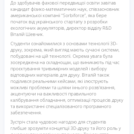
До здобувачів фахової передвищої освіти завітав
кандидат фізико-математичних наук, співзасновник
американської компанії “Sorbiforce”, яка бере
початок від українського стартапу з розробки
екологічних акумуляторів, директор відділу R&D
Віталій Шевчик.
Студенти ознайомилися з основами технології 3D-
друку, зокрема, який вигляд мають сучасні системи,
побудовані на цій технології. Окрема увага була
зосереджена на складнощах, що виникають під час
проєктування тривимірних моделей і вибору
відповідних матеріалів для друку. Віталій також
поділився реальними кейсами, які ілюструють
можливі проблеми та шляхи їхнього розв’язання,
акцентуючи на важливості правильного
калібрування обладнання, оптимізації процесів друку
та використанні спеціалізованого програмного
забезпечення.
Зустріч стала чудовою нагодою для студентів
глибше зрозуміти концепції 3D-друку та його роль у