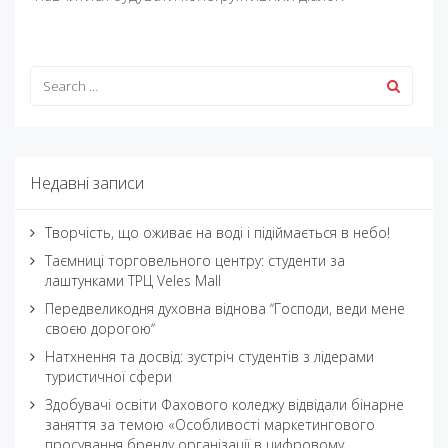
Недавні записи
Творчість, що оживає на воді і підіймається в небо!
Таємниці торговельного центру: студенти за
лаштунками ТРЦ Veles Mall
Передвеликодня духовна віднова ʼʼГосподи, веди мене
своєю дорогоюʼʼ
Натхнення та досвід: зустріч студентів з лідерами
туристичної сфери
Здобувачі освіти Фахового коледжу відвідали бінарне
заняття за темою «Особливості маркетингового
просування бренду організації в цифровому