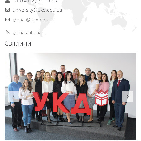
+38 (0342) 77 18 45
university@ukd.edu.ua
granat@ukd.edu.ua
granata.if.ua/
Світлини