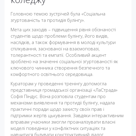
Головною темою зустрічей була «Соціальна
згуртованість та протидія булінгу».
Мета цих заходів – підвищення рівня обізнаності
студентів щодо проблеми булінгу, його видів,
наслідків, а також формування в молоді культури
спілкування, заснованої на взаємоповазі,
толерантності та емпатії. Особливий акцент
зроблено на значенні соціальної згуртованості як
ключового чинника створення безпечного та
комфортного освітнього середовища.
Кураторам у проведенні тренінгу допомогла
представниця громадської організації «ЛаСтрада»
Софія Піндус. Вона розповіла студентам про
механізми виявлення та протидії булінгу, надала
практичні поради щодо захисту своїх прав і
підтримки жертв цькування. Завдяки інтерактивним
вправам учасники змогли проаналізувати власні
моделі поведінки у конфліктних ситуаціях та
навчитися будувати конструктивний діалог.