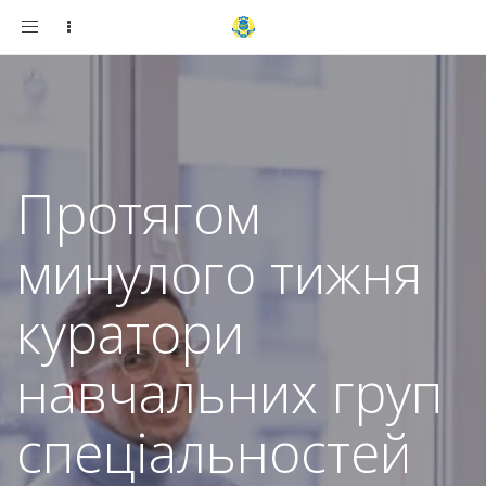
Toggle
navigation
Протягом
минулого тижня
куратори
навчальних груп
спеціальностей