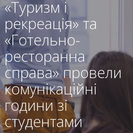
«Туризм і
рекреація» та
«Готельно-
ресторанна
справа» провели
комунікаційні
години зі
студентами